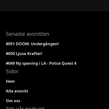
Senaste avsnitten
#051 DOOM: Undergången!
#050 Ljusa Krafter!
#049 Ny spaning i LA - Police Quest 4
Sidor
Hem
Alla avsnitt
Om oss
Följ vår podcast