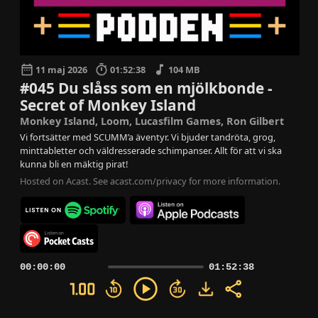
11 maj 2026
01:52:38
104 MB
#045 Du slåss som en mjölkbonde -
Secret of Monkey Island
Monkey Island, Loom, Lucasfilm Games, Ron Gilbert
Vi fortsätter med SCUMM’a äventyr. Vi bjuder tandröta, grog,
minttabletter och väldresserade schimpanser. Allt för att vi ska
kunna bli en mäktig pirat!
Hosted on Acast. See
acast.com/privacy
for more information.
00:00:00
01:52:38