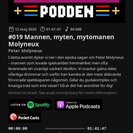
12 maj 2025
01:41:47
94 MB
#019 Mannen, myten, mytomanen
Molyneux
Peter Molyneux
I detta avsnitt dyker vi ner i den episka sagan om Peter Molyneux
– mannen som lovade spelvärlden himmelriket men ofta
levererade ett ovanligt vackert ekollon. Vi snackar galna idéer,
ofärdiga drömmar och varför han kanske är den mest älskvärda
förvirrade spelskaparen någonsin. Gillar du gudakomplex och
knasiga träd som inte växer? Då är det här avsnittet för dig!
Hosted on Acast. See
acast.com/privacy
for more information.
00:00:00
01:41:47