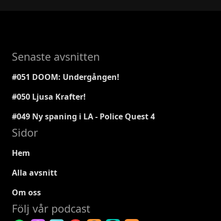
Senaste avsnitten
#051 DOOM: Undergången!
#050 Ljusa Krafter!
#049 Ny spaning i LA - Police Quest 4
Sidor
Hem
Alla avsnitt
Om oss
Följ vår podcast