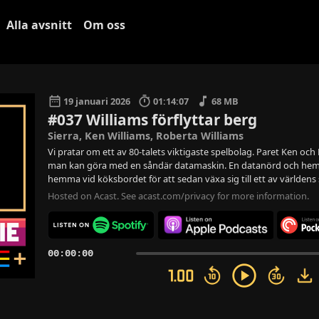
Alla avsnitt
Om oss
19 januari 2026
01:14:07
68 MB
#037 Williams förflyttar berg
Sierra, Ken Williams, Roberta Williams
Vi pratar om ett av 80-talets viktigaste spelbolag. Paret Ken oc
man kan göra med en såndär datamaskin. En datanörd och hem
hemma vid köksbordet för att sedan växa sig till ett av världens 
Hosted on Acast. See
acast.com/privacy
for more information.
00:00:00